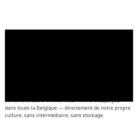
Plaques de gazon à Corenne —
livrées fraîches
Acheter des plaques de gazon à Corenne ? Vous
commandez directement chez le producteur —
fraîchement coupées de notre propre culture. Plaques
de gazon Basic à partir de €3,05/m², livrées dans tout
Corenne et ses environs. Nous livrons chaque jour
dans toute la Belgique — directement de notre propre
culture, sans intermédiaire, sans stockage.