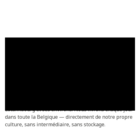
Plaques de gazon à Estaimbourg —
livrées fraîches
Acheter des plaques de gazon à Estaimbourg ? Vous
commandez directement chez le producteur —
fraîchement coupées de notre propre culture. Plaques
de gazon Basic à partir de €3,05/m², livrées dans tout
Estaimbourg et ses environs. Nous livrons chaque jour
dans toute la Belgique — directement de notre propre
culture, sans intermédiaire, sans stockage.