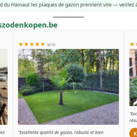
d du Hainaut les plaques de gazon prennent vite — veillez 
raszodenkopen.be
★★★★★
★
9/10
“Exc
résu
ues
“Excellente qualité de gazon, robuste et bien
K