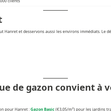
.000 clients
t
t Hanret et desservons aussi les environs immédiats. Le dél
ue de gazon convient à vo
zon pour Hanret :
Gazon Basic
(€3,05/m²) pour les jardins tr