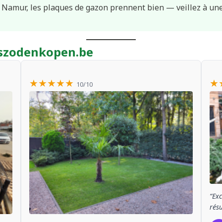
de Namur, les plaques de gazon prennent bien — veillez à un
raszodenkopen.be
★★★★★
★
10/10
“Exc
résu