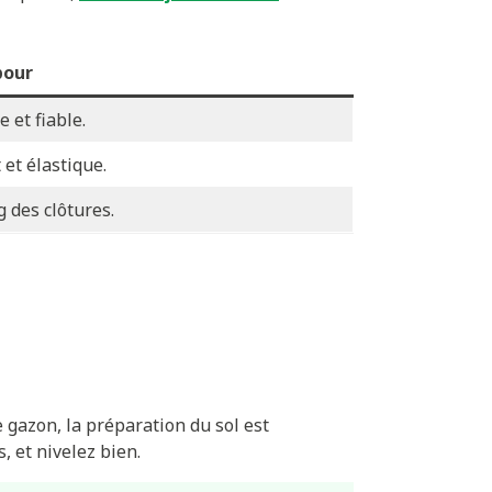
pour
 et fiable.
 et élastique.
g des clôtures.
 gazon, la préparation du sol est
, et nivelez bien.