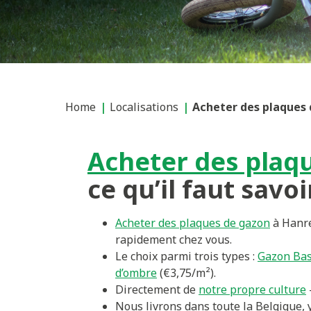
Home
Localisations
Acheter des plaques 
Acheter des plaq
ce qu’il faut savoi
Acheter des plaques de gazon
à Hanre
rapidement chez vous.
Le choix parmi trois types :
Gazon Bas
d’ombre
(€3,75/m²).
Directement de
notre propre culture
Nous livrons dans toute la Belgique,