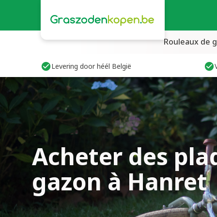
Rouleaux de 
Levering door héél België
Acheter des pla
gazon à Hanret