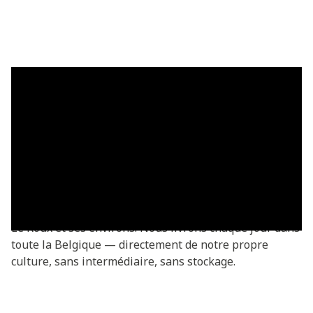
Plaques de gazon à Le Roux —
livrées fraîches
Acheter des plaques de gazon à Le Roux ? Vous
commandez directement chez le producteur —
fraîchement coupées de notre propre culture. Plaques
de gazon Basic à partir de €3,05/m², livrées dans tout
Le Roux et ses environs. Nous livrons chaque jour dans
toute la Belgique — directement de notre propre
culture, sans intermédiaire, sans stockage.