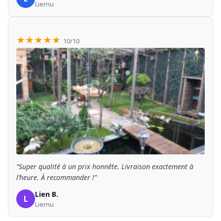
Liernu
★★★★★
10/10
“Super qualité à un prix honnête. Livraison exactement à
l’heure. À recommander !”
Lien B.
L
Liernu