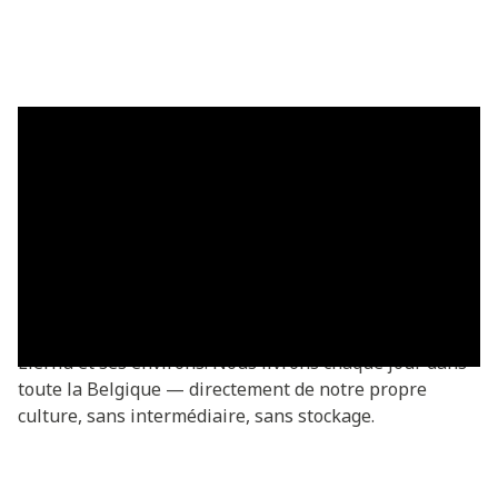
Plaques de gazon à Liernu —
livrées fraîches
Acheter des plaques de gazon à Liernu ? Vous
commandez directement chez le producteur —
fraîchement coupées de notre propre culture. Plaques
de gazon Basic à partir de €3,05/m², livrées dans tout
Liernu et ses environs. Nous livrons chaque jour dans
toute la Belgique — directement de notre propre
culture, sans intermédiaire, sans stockage.