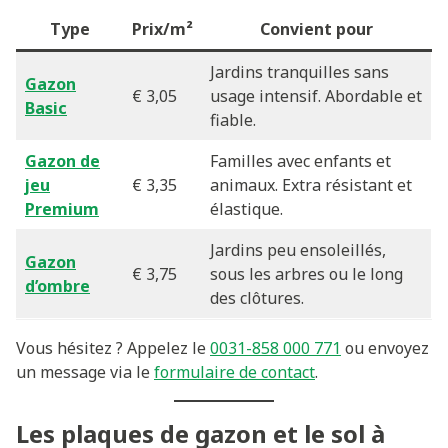
Type
Prix/m²
Convient pour
Jardins tranquilles sans
Gazon
€ 3,05
usage intensif. Abordable et
Basic
fiable.
Gazon de
Familles avec enfants et
jeu
€ 3,35
animaux. Extra résistant et
Premium
élastique.
Jardins peu ensoleillés,
Gazon
€ 3,75
sous les arbres ou le long
d’ombre
des clôtures.
Vous hésitez ? Appelez le
0031-858 000 771
ou envoyez
un message via le
formulaire de contact
.
Les plaques de gazon et le sol à