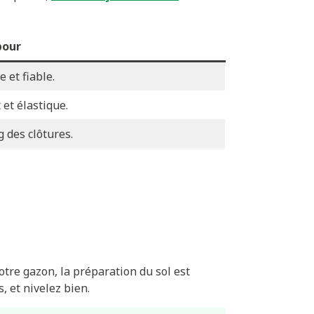
pour
 et fiable.
 et élastique.
g des clôtures.
tre gazon, la préparation du sol est
, et nivelez bien.