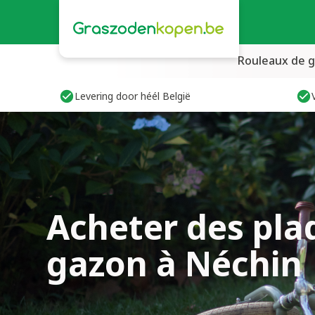
Rouleaux de 
Levering door héél België
Acheter des pla
gazon à Néchin