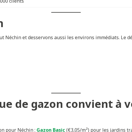
.000 clients
n
t Néchin et desservons aussi les environs immédiats. Le dél
ue de gazon convient à vo
zon pour Néchin :
Gazon Basic
(€3,05/m²) pour les jardins tr