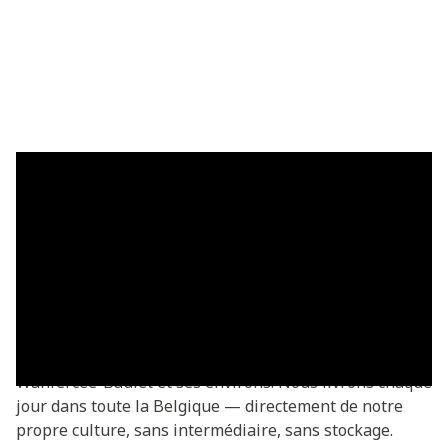
Plaques de gazon à Wanfercée-
Baulet — livrées fraîches
Acheter des plaques de gazon à Wanfercée-Baulet ?
Vous commandez directement chez le producteur —
fraîchement coupées de notre propre culture. Plaques
de gazon Basic à partir de €3,05/m², livrées dans tout
Wanfercée-Baulet et ses environs. Nous livrons chaque
jour dans toute la Belgique — directement de notre
propre culture, sans intermédiaire, sans stockage.