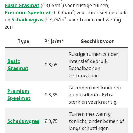
Basic Grasmat
(€3,05/m²) voor rustige tuinen,
Premium Speelmat
(€3,35/m²) voor intensief gebruik,
en
Schaduwgras
(€3,75/m²) voor tuinen met weinig
zon.
Type
Prijs/m²
Geschikt voor
Rustige tuinen zonder
Basic
intensief gebruik.
€ 3,05
Grasmat
Betaalbaar en
betrouwbaar.
Gezinnen met kinderen
Premium
€ 3,35
en huisdieren. Extra
Speelmat
sterk en veerkrachtig.
Tuinen met weinig
Schaduwgras
€ 3,75
zonlicht, onder bomen of
langs schuttingen.