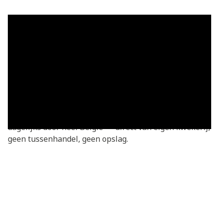
Grasmatten in Opgrimbie — vers
geleverd
Grasmatten kopen in Opgrimbie? Je bestelt
rechtstreeks bij de kweker — vers gesneden van onze
eigen kwekerij. Basic grasmatten v.a. €3,05/m²,
geleverd in heel Opgrimbie en omgeving. We leveren
dagelijks door heel België — direct van eigen kwekerij,
geen tussenhandel, geen opslag.