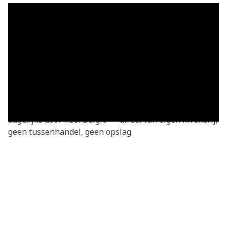
Grasmatten in Sint-Gillis — vers
geleverd
Grasmatten kopen in Sint-Gillis? Je bestelt
rechtstreeks bij de kweker — vers gesneden van onze
eigen kwekerij. Basic grasmatten v.a. €3,05/m²,
geleverd in heel Sint-Gillis en omgeving. We leveren
dagelijks door heel België — direct van eigen kwekerij,
geen tussenhandel, geen opslag.