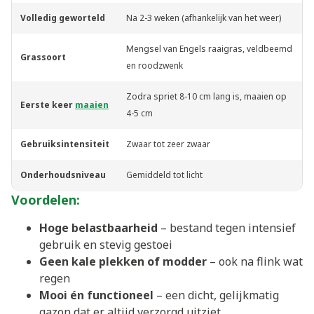
Volledig geworteld
Na 2-3 weken (afhankelijk van het weer)
Mengsel van Engels raaigras, veldbeemd
Grassoort
en roodzwenk
Zodra spriet 8-10 cm lang is, maaien op
Eerste keer
maaien
4-5 cm
Gebruiksintensiteit
Zwaar tot zeer zwaar
Onderhoudsniveau
Gemiddeld tot licht
Voordelen:
Hoge belastbaarheid
– bestand tegen intensief
gebruik en stevig gestoei
Geen kale plekken of modder
– ook na flink wat
regen
Mooi én functioneel
– een dicht, gelijkmatig
gazon dat er altijd verzorgd uitziet