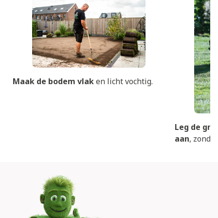
Maak de bodem vlak
en licht vochtig.
Leg de gra
aan
, zonder