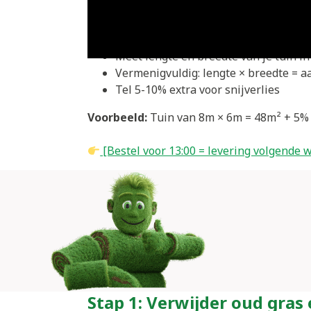
Voor je begint met de voorbereiding, is he
Meet lengte en breedte van je tuin i
Vermenigvuldig: lengte × breedte = a
Tel 5-10% extra voor snijverlies
Voorbeeld:
Tuin van 8m × 6m = 48m² + 5%
[Bestel voor 13:00 = levering volgende
Stap 1: Verwijder oud gras