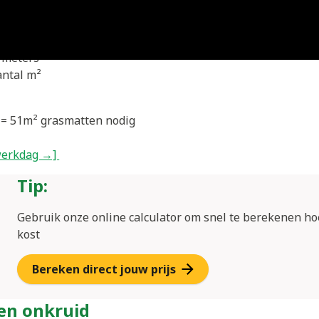
t belangrijk om te weten hoeveel grasmatten je nodig hebt.
n meters
antal m²
 = 51m² grasmatten nodig
 werkdag →]
Tip:
Gebruik onze online calculator om snel te berekenen ho
kost
Bereken direct jouw prijs
 en onkruid