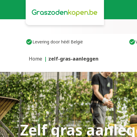
Levering door héél België
Home
zelf-gras-aanleggen
Zelf gras aanle