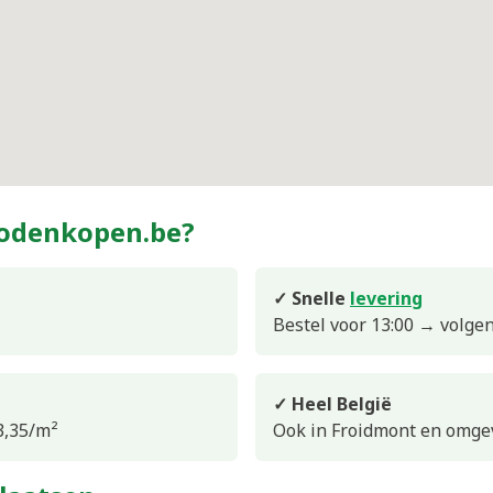
zodenkopen.be?
✓ Snelle
levering
Bestel voor 13:00 → volge
✓ Heel België
3,35/m²
Ook in Froidmont en omge