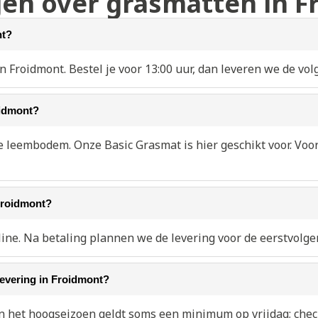
gen over grasmatten in 
nt?
n Froidmont. Bestel je voor 13:00 uur, dan leveren we de vol
oidmont?
e leembodem. Onze Basic Grasmat is hier geschikt voor. Vo
roidmont?
line. Na betaling plannen we de levering voor de eerstvolge
levering in Froidmont?
In het hoogseizoen geldt soms een minimum op vrijdag; check