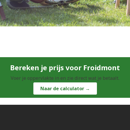
Bereken je prijs voor Froidmont
Voer je oppervlakte in en zie direct wat je betaalt.
Naar de calculator →