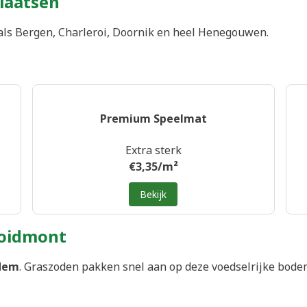
plaatsen
als Bergen, Charleroi, Doornik en heel Henegouwen.
Premium Speelmat
Extra sterk
€3,35/m²
Bekijk
roidmont
odem
. Graszoden pakken snel aan op deze voedselrijke bode