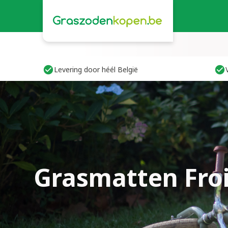
Levering door héél België
Grasmatten Fro