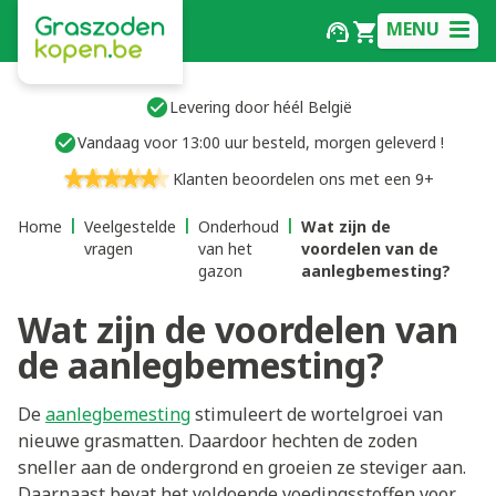
MENU
Levering door héél België
Vandaag voor 13:00 uur besteld, morgen geleverd !
Klanten beoordelen ons met een 9+
Home
Veelgestelde
Onderhoud
Wat zijn de
vragen
van het
voordelen van de
gazon
aanlegbemesting?
Wat zijn de voordelen van
de aanlegbemesting?
De
aanlegbemesting
stimuleert de wortelgroei van
nieuwe grasmatten. Daardoor hechten de zoden
sneller aan de ondergrond en groeien ze steviger aan.
Daarnaast bevat het voldoende voedingsstoffen voor