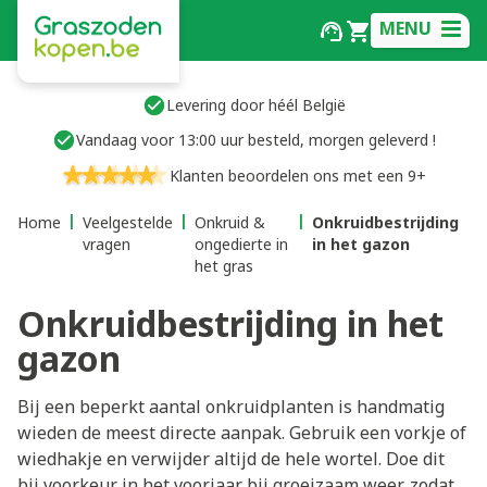
MENU
Levering door héél België
Vandaag voor 13:00 uur besteld, morgen geleverd !
Klanten beoordelen ons met een 9+
Home
Veelgestelde
Onkruid &
Onkruidbestrijding
vragen
ongedierte in
in het gazon
het gras
Onkruidbestrijding in het
gazon
Bij een beperkt aantal onkruidplanten is handmatig
wieden de meest directe aanpak. Gebruik een vorkje of
wiedhakje en verwijder altijd de hele wortel. Doe dit
bij voorkeur in het voorjaar bij groeizaam weer, zodat