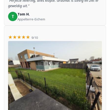
“Perfecte levering, alles klopte. Grasmat is stevig en ziet er
geweldig uit.”
Tom H.
T
Appelterre-Eichem
★★★★★
9/10