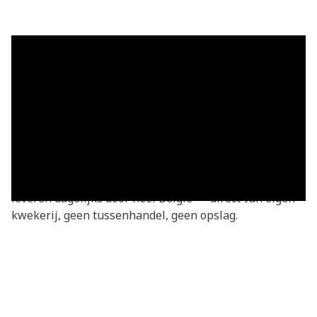
Grasmatten in Appelterre-Eichem
— vers geleverd
Grasmatten kopen in Appelterre-Eichem? Je bestelt
rechtstreeks bij de kweker — vers gesneden van onze
eigen kwekerij. Basic grasmatten v.a. €3,05/m²,
geleverd in heel Appelterre-Eichem en omgeving. We
leveren dagelijks door heel België — direct van eigen
kwekerij, geen tussenhandel, geen opslag.