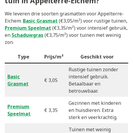
tuin in Appelterre-Eichem?
We leveren drie soorten grasmatten voor Appelterre-
Eichem:
Basic Grasmat
(€3,05/m²) voor rustige tuinen,
Premium Speelmat
(€3,35/m²) voor intensief gebruik,
en
Schaduwgras
(€3,75/m²) voor tuinen met weinig
zon.
Type
Prijs/m²
Geschikt voor
Rustige tuinen zonder
Basic
intensief gebruik.
€ 3,05
Grasmat
Betaalbaar en
betrouwbaar.
Gezinnen met kinderen
Premium
€ 3,35
en huisdieren. Extra
Speelmat
sterk en veerkrachtig.
Tuinen met weinig