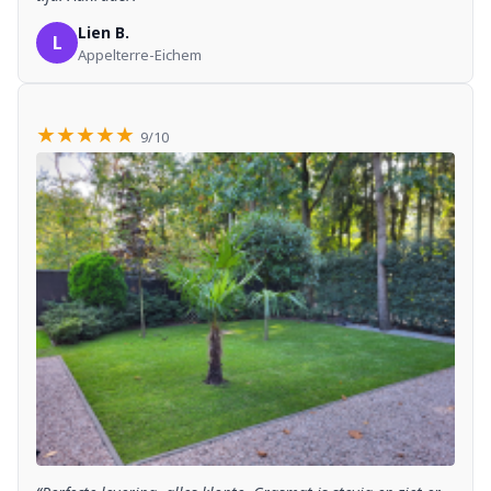
Lien B.
L
Appelterre-Eichem
★★★★★
9/10