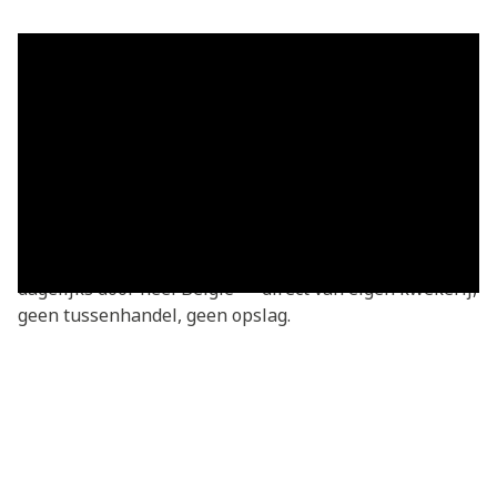
Grasmatten in Brasménil — vers
geleverd
Grasmatten kopen in Brasménil? Je bestelt
rechtstreeks bij de kweker — vers gesneden van onze
eigen kwekerij. Basic grasmatten v.a. €3,05/m²,
geleverd in heel Brasménil en omgeving. We leveren
dagelijks door heel België — direct van eigen kwekerij,
geen tussenhandel, geen opslag.