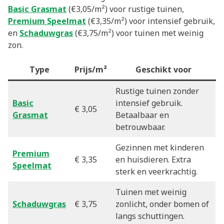
Basic Grasmat
(€3,05/m²) voor rustige tuinen,
Premium Speelmat
(€3,35/m²) voor intensief gebruik,
en
Schaduwgras
(€3,75/m²) voor tuinen met weinig
zon.
Type
Prijs/m²
Geschikt voor
Rustige tuinen zonder
Basic
intensief gebruik.
€ 3,05
Grasmat
Betaalbaar en
betrouwbaar.
Gezinnen met kinderen
Premium
€ 3,35
en huisdieren. Extra
Speelmat
sterk en veerkrachtig.
Tuinen met weinig
Schaduwgras
€ 3,75
zonlicht, onder bomen of
langs schuttingen.