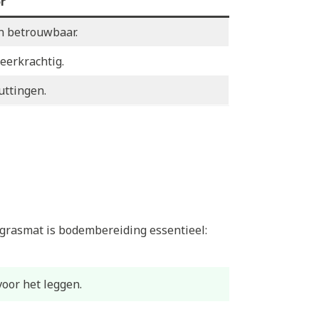
r
en betrouwbaar.
eerkrachtig.
uttingen.
e grasmat is bodembereiding essentieel:
oor het leggen.