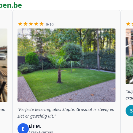
pen.be
★★★★★
★
9/10
“Sup
exac
aan
“Perfecte levering, alles klopte. Grasmat is stevig en
S
ziet er geweldig uit.”
Els M.
E
Cras-Avernas