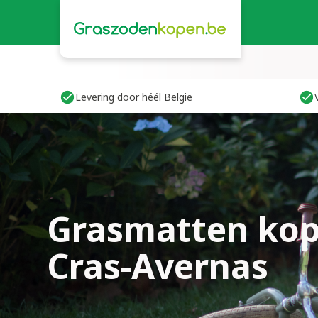
Levering door héél België
Grasmatten kop
Cras-Avernas