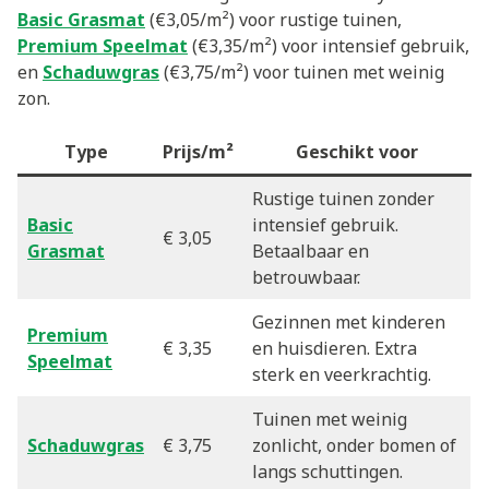
Basic Grasmat
(€3,05/m²) voor rustige tuinen,
Premium Speelmat
(€3,35/m²) voor intensief gebruik,
en
Schaduwgras
(€3,75/m²) voor tuinen met weinig
zon.
Type
Prijs/m²
Geschikt voor
Rustige tuinen zonder
Basic
intensief gebruik.
€ 3,05
Grasmat
Betaalbaar en
betrouwbaar.
Gezinnen met kinderen
Premium
€ 3,35
en huisdieren. Extra
Speelmat
sterk en veerkrachtig.
Tuinen met weinig
Schaduwgras
€ 3,75
zonlicht, onder bomen of
langs schuttingen.