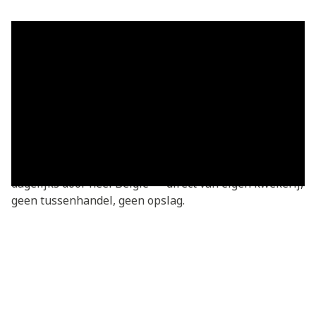
Grasmatten in Fayt-le-Franc —
vers geleverd
Grasmatten kopen in Fayt-le-Franc? Je bestelt
rechtstreeks bij de kweker — vers gesneden van onze
eigen kwekerij. Basic grasmatten v.a. €3,05/m²,
geleverd in heel Fayt-le-Franc en omgeving. We leveren
dagelijks door heel België — direct van eigen kwekerij,
geen tussenhandel, geen opslag.