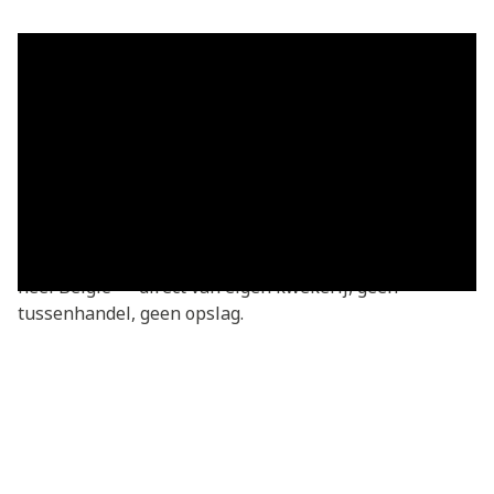
Grasmatten in Gallaix — vers
geleverd
Grasmatten kopen in Gallaix? Je bestelt rechtstreeks
bij de kweker — vers gesneden van onze eigen
kwekerij. Basic grasmatten v.a. €3,05/m², geleverd in
heel Gallaix en omgeving. We leveren dagelijks door
heel België — direct van eigen kwekerij, geen
tussenhandel, geen opslag.