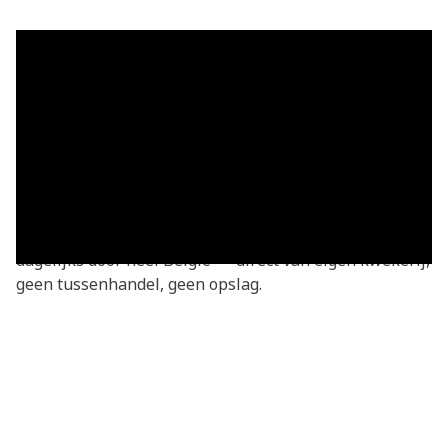
Grasmatten in Geistingen — vers
geleverd
Grasmatten kopen in Geistingen? Je bestelt
rechtstreeks bij de kweker — vers gesneden van onze
eigen kwekerij. Basic grasmatten v.a. €3,05/m²,
geleverd in heel Geistingen en omgeving. We leveren
dagelijks door heel België — direct van eigen kwekerij,
geen tussenhandel, geen opslag.