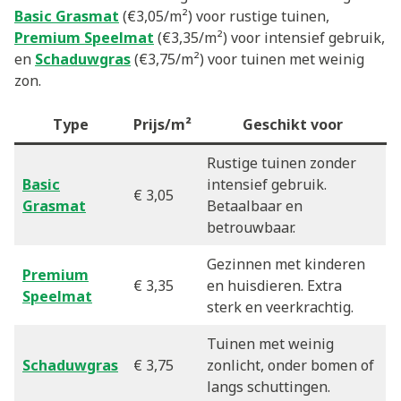
Basic Grasmat
(€3,05/m²) voor rustige tuinen,
Premium Speelmat
(€3,35/m²) voor intensief gebruik,
en
Schaduwgras
(€3,75/m²) voor tuinen met weinig
zon.
Type
Prijs/m²
Geschikt voor
Rustige tuinen zonder
Basic
intensief gebruik.
€ 3,05
Grasmat
Betaalbaar en
betrouwbaar.
Gezinnen met kinderen
Premium
€ 3,35
en huisdieren. Extra
Speelmat
sterk en veerkrachtig.
Tuinen met weinig
Schaduwgras
€ 3,75
zonlicht, onder bomen of
langs schuttingen.