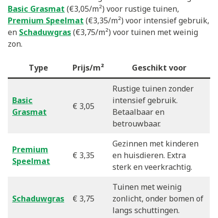
Basic Grasmat
(€3,05/m²) voor rustige tuinen,
Premium Speelmat
(€3,35/m²) voor intensief gebruik,
en
Schaduwgras
(€3,75/m²) voor tuinen met weinig
zon.
Type
Prijs/m²
Geschikt voor
Rustige tuinen zonder
Basic
intensief gebruik.
€ 3,05
Grasmat
Betaalbaar en
betrouwbaar.
Gezinnen met kinderen
Premium
€ 3,35
en huisdieren. Extra
Speelmat
sterk en veerkrachtig.
Tuinen met weinig
Schaduwgras
€ 3,75
zonlicht, onder bomen of
langs schuttingen.