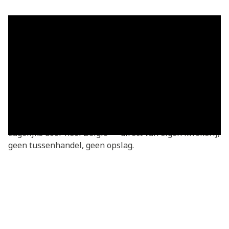
Grasmatten in Gondregnies —
vers geleverd
Grasmatten kopen in Gondregnies? Je bestelt
rechtstreeks bij de kweker — vers gesneden van onze
eigen kwekerij. Basic grasmatten v.a. €3,05/m²,
geleverd in heel Gondregnies en omgeving. We leveren
dagelijks door heel België — direct van eigen kwekerij,
geen tussenhandel, geen opslag.