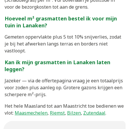
(Schaduwgras) per m². Vul bovenaan je postcode in
voor de bezorgkosten tot aan de grens.
Hoeveel m² grasmatten bestel ik voor mijn
tuin in Lanaken?
Gemeten oppervlakte plus 5 tot 10% snijverlies, zodat
je bij het afwerken langs terras en borders niet
vastloopt.
Kan ik mijn grasmatten in Lanaken laten
leggen?
Jazeker — via de offertepagina vraag je een totaalprijs
voor zoden plus aanleg op. Grotere gazons krijgen een
scherpere m²-prijs.
Het hele Maasland tot aan Maastricht toe bedienen we
vlot:
Maasmechelen
,
Riemst
,
Bilzen
,
Zutendaal
.