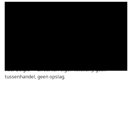
Grasmatten in Lanaken — vers
geleverd
Grasmatten kopen in Lanaken? Je bestelt rechtstreeks
bij de kweker — vers gesneden van onze eigen
kwekerij. Basic grasmatten v.a. €3,05/m², geleverd in
heel Lanaken en omgeving. We leveren dagelijks door
heel België — direct van eigen kwekerij, geen
tussenhandel, geen opslag.