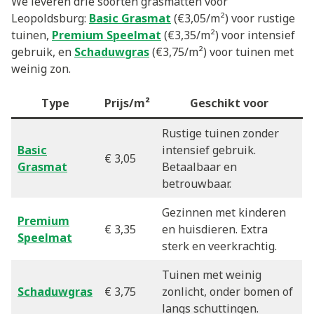
We leveren drie soorten grasmatten voor
Leopoldsburg:
Basic Grasmat
(€3,05/m²) voor rustige
tuinen,
Premium Speelmat
(€3,35/m²) voor intensief
gebruik, en
Schaduwgras
(€3,75/m²) voor tuinen met
weinig zon.
Type
Prijs/m²
Geschikt voor
Rustige tuinen zonder
Basic
intensief gebruik.
€ 3,05
Grasmat
Betaalbaar en
betrouwbaar.
Gezinnen met kinderen
Premium
€ 3,35
en huisdieren. Extra
Speelmat
sterk en veerkrachtig.
Tuinen met weinig
Schaduwgras
€ 3,75
zonlicht, onder bomen of
langs schuttingen.