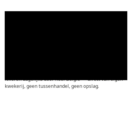
Grasmatten in Leopoldsburg —
vers geleverd
Grasmatten kopen in Leopoldsburg? Je bestelt
rechtstreeks bij de kweker — vers gesneden van onze
eigen kwekerij. Basic grasmatten v.a. €3,05/m²,
geleverd in heel Leopoldsburg en omgeving. We
leveren dagelijks door heel België — direct van eigen
kwekerij, geen tussenhandel, geen opslag.