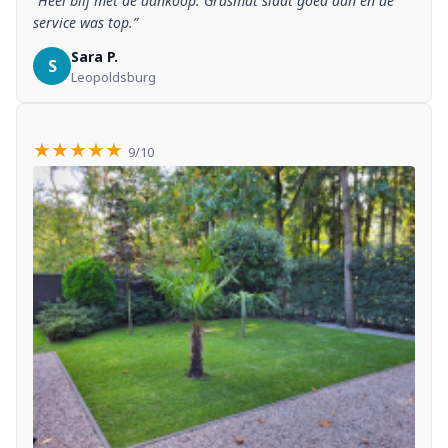
“Heel blij met de aankoop. Grasmat slaat goed aan en de
service was top.”
Sara P.
S
Leopoldsburg
★★★★★
9/10