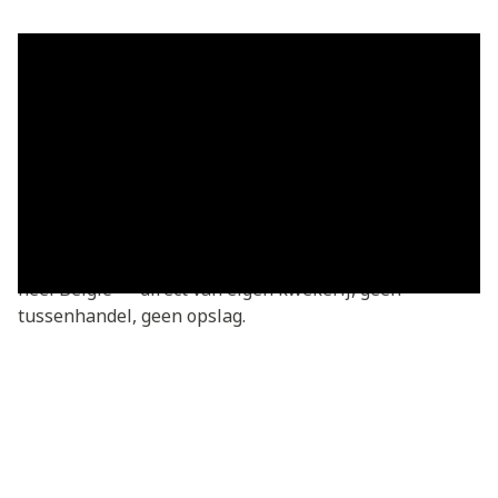
Grasmatten in Marilles — vers
geleverd
Grasmatten kopen in Marilles? Je bestelt rechtstreeks
bij de kweker — vers gesneden van onze eigen
kwekerij. Basic grasmatten v.a. €3,05/m², geleverd in
heel Marilles en omgeving. We leveren dagelijks door
heel België — direct van eigen kwekerij, geen
tussenhandel, geen opslag.