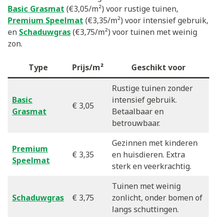
Basic Grasmat
(€3,05/m²) voor rustige tuinen,
Premium Speelmat
(€3,35/m²) voor intensief gebruik,
en
Schaduwgras
(€3,75/m²) voor tuinen met weinig
zon.
Type
Prijs/m²
Geschikt voor
Rustige tuinen zonder
Basic
intensief gebruik.
€ 3,05
Grasmat
Betaalbaar en
betrouwbaar.
Gezinnen met kinderen
Premium
€ 3,35
en huisdieren. Extra
Speelmat
sterk en veerkrachtig.
Tuinen met weinig
Schaduwgras
€ 3,75
zonlicht, onder bomen of
langs schuttingen.