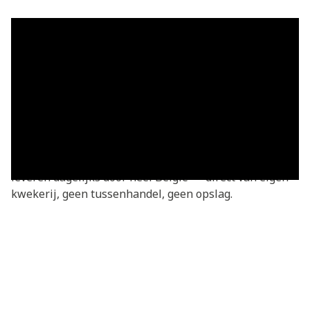
Grasmatten in Molenbeek-Sint-Jan
— vers geleverd
Grasmatten kopen in Molenbeek-Sint-Jan? Je bestelt
rechtstreeks bij de kweker — vers gesneden van onze
eigen kwekerij. Basic grasmatten v.a. €3,05/m²,
geleverd in heel Molenbeek-Sint-Jan en omgeving. We
leveren dagelijks door heel België — direct van eigen
kwekerij, geen tussenhandel, geen opslag.