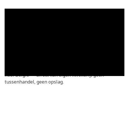
Grasmatten in Naninne — vers
geleverd
Grasmatten kopen in Naninne? Je bestelt rechtstreeks
bij de kweker — vers gesneden van onze eigen
kwekerij. Basic grasmatten v.a. €3,05/m², geleverd in
heel Naninne en omgeving. We leveren dagelijks door
heel België — direct van eigen kwekerij, geen
tussenhandel, geen opslag.