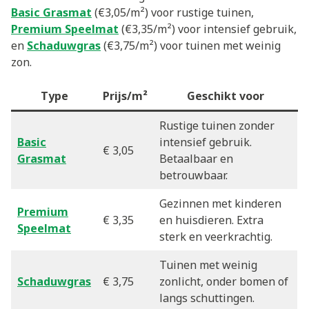
Basic Grasmat
(€3,05/m²) voor rustige tuinen,
Premium Speelmat
(€3,35/m²) voor intensief gebruik,
en
Schaduwgras
(€3,75/m²) voor tuinen met weinig
zon.
Type
Prijs/m²
Geschikt voor
Rustige tuinen zonder
Basic
intensief gebruik.
€ 3,05
Grasmat
Betaalbaar en
betrouwbaar.
Gezinnen met kinderen
Premium
€ 3,35
en huisdieren. Extra
Speelmat
sterk en veerkrachtig.
Tuinen met weinig
Schaduwgras
€ 3,75
zonlicht, onder bomen of
langs schuttingen.