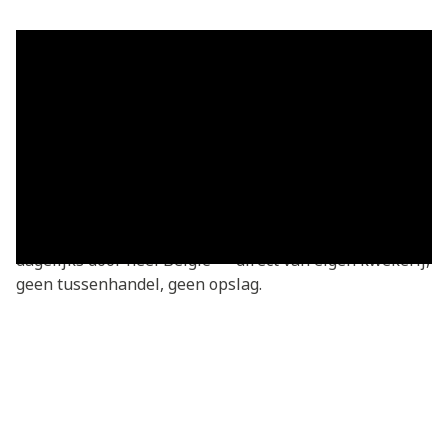
Grasmatten in Neeroeteren —
vers geleverd
Grasmatten kopen in Neeroeteren? Je bestelt
rechtstreeks bij de kweker — vers gesneden van onze
eigen kwekerij. Basic grasmatten v.a. €3,05/m²,
geleverd in heel Neeroeteren en omgeving. We leveren
dagelijks door heel België — direct van eigen kwekerij,
geen tussenhandel, geen opslag.