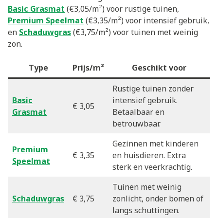
Basic Grasmat
(€3,05/m²) voor rustige tuinen,
Premium Speelmat
(€3,35/m²) voor intensief gebruik,
en
Schaduwgras
(€3,75/m²) voor tuinen met weinig
zon.
Type
Prijs/m²
Geschikt voor
Rustige tuinen zonder
Basic
intensief gebruik.
€ 3,05
Grasmat
Betaalbaar en
betrouwbaar.
Gezinnen met kinderen
Premium
€ 3,35
en huisdieren. Extra
Speelmat
sterk en veerkrachtig.
Tuinen met weinig
Schaduwgras
€ 3,75
zonlicht, onder bomen of
langs schuttingen.