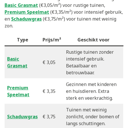
Basic Grasmat
(€3,05/m²) voor rustige tuinen,
Premium Speelmat
(€3,35/m²) voor intensief gebruik,
en
Schaduwgras
(€3,75/m²) voor tuinen met weinig
zon.
Type
Prijs/m²
Geschikt voor
Rustige tuinen zonder
Basic
intensief gebruik.
€ 3,05
Grasmat
Betaalbaar en
betrouwbaar.
Gezinnen met kinderen
Premium
€ 3,35
en huisdieren. Extra
Speelmat
sterk en veerkrachtig.
Tuinen met weinig
Schaduwgras
€ 3,75
zonlicht, onder bomen of
langs schuttingen.