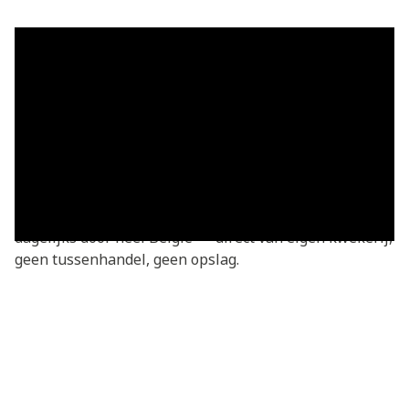
Grasmatten in Oombergen — vers
geleverd
Grasmatten kopen in Oombergen? Je bestelt
rechtstreeks bij de kweker — vers gesneden van onze
eigen kwekerij. Basic grasmatten v.a. €3,05/m²,
geleverd in heel Oombergen en omgeving. We leveren
dagelijks door heel België — direct van eigen kwekerij,
geen tussenhandel, geen opslag.