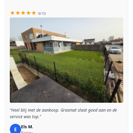
★★★★★
9/10
“Heel blij met de aankoop. Grasmat slaat goed aan en de
service was top.”
Els M.
E
Rongy