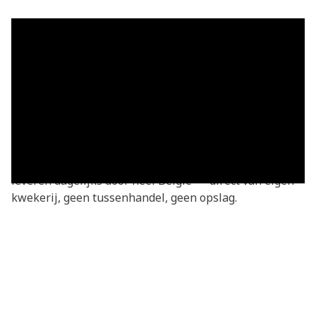
Grasmatten in Tongeren-Borgloon
— vers geleverd
Grasmatten kopen in Tongeren-Borgloon? Je bestelt
rechtstreeks bij de kweker — vers gesneden van onze
eigen kwekerij. Basic grasmatten v.a. €3,05/m²,
geleverd in heel Tongeren-Borgloon en omgeving. We
leveren dagelijks door heel België — direct van eigen
kwekerij, geen tussenhandel, geen opslag.