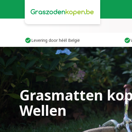
Levering door héél België
Grasmatten kop
Wellen