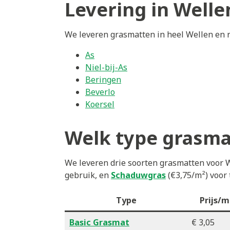
Levering in Welle
We leveren grasmatten in heel Wellen en ri
As
Niel-bij-As
Beringen
Beverlo
Koersel
Welk type grasmat
We leveren drie soorten grasmatten voor 
gebruik, en
Schaduwgras
(€3,75/m²) voor 
Type
Prijs/m
Basic Grasmat
€ 3,05