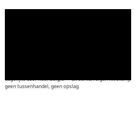
Grasmatten in Zevergem — vers
geleverd
Grasmatten kopen in Zevergem? Je bestelt
rechtstreeks bij de kweker — vers gesneden van onze
eigen kwekerij. Basic grasmatten v.a. €3,05/m²,
geleverd in heel Zevergem en omgeving. We leveren
dagelijks door heel België — direct van eigen kwekerij,
geen tussenhandel, geen opslag.