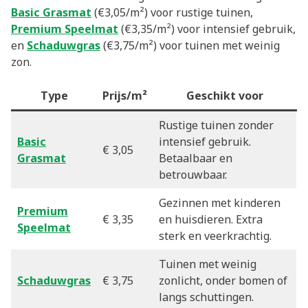
Basic Grasmat
(€3,05/m²) voor rustige tuinen,
Premium Speelmat
(€3,35/m²) voor intensief gebruik,
en
Schaduwgras
(€3,75/m²) voor tuinen met weinig
zon.
Type
Prijs/m²
Geschikt voor
Rustige tuinen zonder
Basic
intensief gebruik.
€ 3,05
Grasmat
Betaalbaar en
betrouwbaar.
Gezinnen met kinderen
Premium
€ 3,35
en huisdieren. Extra
Speelmat
sterk en veerkrachtig.
Tuinen met weinig
Schaduwgras
€ 3,75
zonlicht, onder bomen of
langs schuttingen.