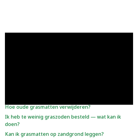
Andere vragen over Aanleg
grasmatten
Hoe kan ik grasmatten bewaren voor het leggen?
Hoe kan ik het beste zelf de grasmatten leggen?
Hoe moet ik de grond voorbewerken?
Hoe oude grasmatten verwijderen?
Ik heb te weinig graszoden besteld — wat kan ik
doen?
Kan ik grasmatten op zandgrond leggen?