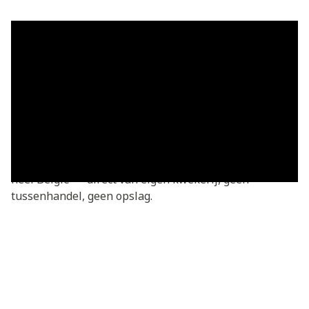
Grasmatten in Bonnert — vers
geleverd
Grasmatten kopen in Bonnert? Je bestelt rechtstreeks
bij de kweker — vers gesneden van onze eigen
kwekerij. Basic grasmatten v.a. €3,05/m², geleverd in
heel Bonnert en omgeving. We leveren dagelijks door
heel België — direct van eigen kwekerij, geen
tussenhandel, geen opslag.