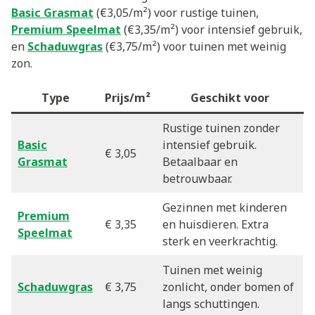
Basic Grasmat
(€3,05/m²) voor rustige tuinen,
Premium Speelmat
(€3,35/m²) voor intensief gebruik,
en
Schaduwgras
(€3,75/m²) voor tuinen met weinig
zon.
Type
Prijs/m²
Geschikt voor
Rustige tuinen zonder
Basic
intensief gebruik.
€ 3,05
Grasmat
Betaalbaar en
betrouwbaar.
Gezinnen met kinderen
Premium
€ 3,35
en huisdieren. Extra
Speelmat
sterk en veerkrachtig.
Tuinen met weinig
Schaduwgras
€ 3,75
zonlicht, onder bomen of
langs schuttingen.