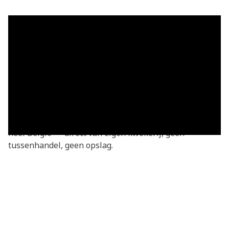
Grasmatten in Heinsch — vers
geleverd
Grasmatten kopen in Heinsch? Je bestelt rechtstreeks
bij de kweker — vers gesneden van onze eigen
kwekerij. Basic grasmatten v.a. €3,05/m², geleverd in
heel Heinsch en omgeving. We leveren dagelijks door
heel België — direct van eigen kwekerij, geen
tussenhandel, geen opslag.