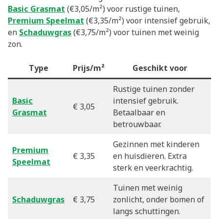
Basic Grasmat
(€3,05/m²) voor rustige tuinen,
Premium Speelmat
(€3,35/m²) voor intensief gebruik,
en
Schaduwgras
(€3,75/m²) voor tuinen met weinig
zon.
Type
Prijs/m²
Geschikt voor
Rustige tuinen zonder
Basic
intensief gebruik.
€ 3,05
Grasmat
Betaalbaar en
betrouwbaar.
Gezinnen met kinderen
Premium
€ 3,35
en huisdieren. Extra
Speelmat
sterk en veerkrachtig.
Tuinen met weinig
Schaduwgras
€ 3,75
zonlicht, onder bomen of
langs schuttingen.