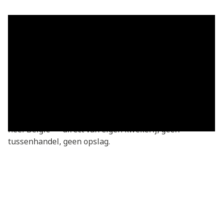
Grasmatten in Fontenoy — vers
geleverd
Grasmatten kopen in Fontenoy? Je bestelt rechtstreeks
bij de kweker — vers gesneden van onze eigen
kwekerij. Basic grasmatten v.a. €3,05/m², geleverd in
heel Fontenoy en omgeving. We leveren dagelijks door
heel België — direct van eigen kwekerij, geen
tussenhandel, geen opslag.