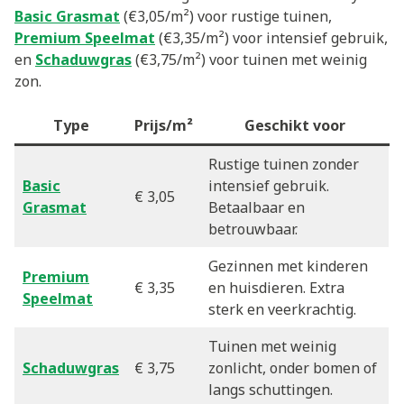
Basic Grasmat
(€3,05/m²) voor rustige tuinen,
Premium Speelmat
(€3,35/m²) voor intensief gebruik,
en
Schaduwgras
(€3,75/m²) voor tuinen met weinig
zon.
Type
Prijs/m²
Geschikt voor
Rustige tuinen zonder
Basic
intensief gebruik.
€ 3,05
Grasmat
Betaalbaar en
betrouwbaar.
Gezinnen met kinderen
Premium
€ 3,35
en huisdieren. Extra
Speelmat
sterk en veerkrachtig.
Tuinen met weinig
Schaduwgras
€ 3,75
zonlicht, onder bomen of
langs schuttingen.