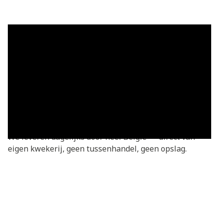
Grasmatten in Péronnes-lez-
Antoing — vers geleverd
Grasmatten kopen in Péronnes-lez-Antoing? Je bestelt
rechtstreeks bij de kweker — vers gesneden van onze
eigen kwekerij. Basic grasmatten v.a. €3,05/m²,
geleverd in heel Péronnes-lez-Antoing en omgeving.
We leveren dagelijks door heel België — direct van
eigen kwekerij, geen tussenhandel, geen opslag.