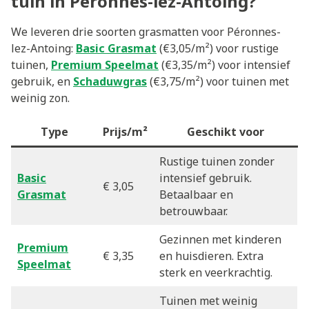
tuin in Péronnes-lez-Antoing?
We leveren drie soorten grasmatten voor Péronnes-
lez-Antoing:
Basic Grasmat
(€3,05/m²) voor rustige
tuinen,
Premium Speelmat
(€3,35/m²) voor intensief
gebruik, en
Schaduwgras
(€3,75/m²) voor tuinen met
weinig zon.
Type
Prijs/m²
Geschikt voor
Rustige tuinen zonder
Basic
intensief gebruik.
€ 3,05
Grasmat
Betaalbaar en
betrouwbaar.
Gezinnen met kinderen
Premium
€ 3,35
en huisdieren. Extra
Speelmat
sterk en veerkrachtig.
Tuinen met weinig