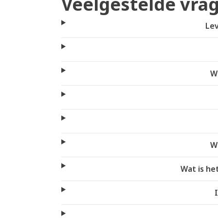
Veelgestelde vra
Lev
We
W
Wat is he