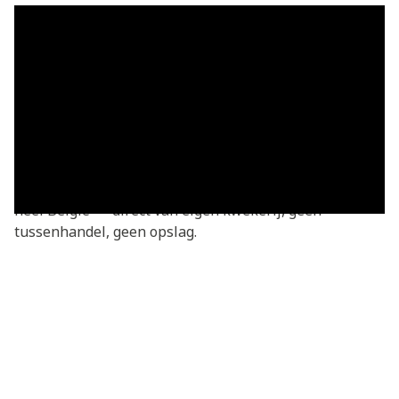
Grasmatten in Lummen — vers
geleverd
Grasmatten kopen in Lummen? Je bestelt rechtstreeks
bij de kweker — vers gesneden van onze eigen
kwekerij. Basic grasmatten v.a. €3,05/m², geleverd in
heel Lummen en omgeving. We leveren dagelijks door
heel België — direct van eigen kwekerij, geen
tussenhandel, geen opslag.