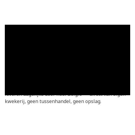
Grasmatten in ’s Herenelderen —
vers geleverd
Grasmatten kopen in ’s Herenelderen? Je bestelt
rechtstreeks bij de kweker — vers gesneden van onze
eigen kwekerij. Basic grasmatten v.a. €3,05/m²,
geleverd in heel ’s Herenelderen en omgeving. We
leveren dagelijks door heel België — direct van eigen
kwekerij, geen tussenhandel, geen opslag.