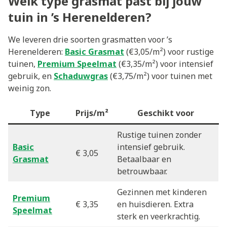
Welk type grasmat past bij jouw
tuin in ’s Herenelderen?
We leveren drie soorten grasmatten voor ’s
Herenelderen:
Basic Grasmat
(€3,05/m²) voor rustige
tuinen,
Premium Speelmat
(€3,35/m²) voor intensief
gebruik, en
Schaduwgras
(€3,75/m²) voor tuinen met
weinig zon.
Type
Prijs/m²
Geschikt voor
Rustige tuinen zonder
Basic
intensief gebruik.
€ 3,05
Grasmat
Betaalbaar en
betrouwbaar.
Gezinnen met kinderen
Premium
€ 3,35
en huisdieren. Extra
Speelmat
sterk en veerkrachtig.