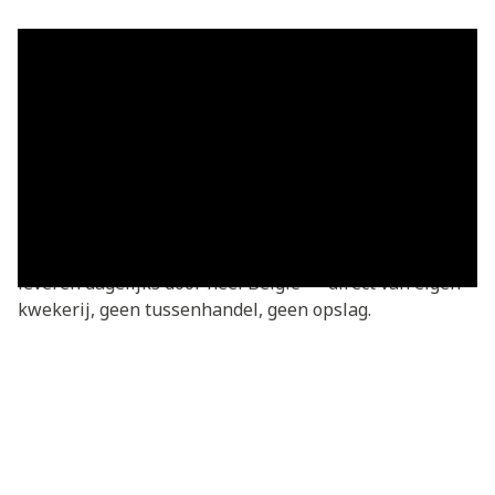
Grasmatten in Tessenderlo-Ham —
vers geleverd
Grasmatten kopen in Tessenderlo-Ham? Je bestelt
rechtstreeks bij de kweker — vers gesneden van onze
eigen kwekerij. Basic grasmatten v.a. €3,05/m²,
geleverd in heel Tessenderlo-Ham en omgeving. We
leveren dagelijks door heel België — direct van eigen
kwekerij, geen tussenhandel, geen opslag.