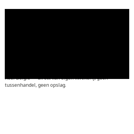
Grasmatten in Vreren — vers
geleverd
Grasmatten kopen in Vreren? Je bestelt rechtstreeks
bij de kweker — vers gesneden van onze eigen
kwekerij. Basic grasmatten v.a. €3,05/m², geleverd in
heel Vreren en omgeving. We leveren dagelijks door
heel België — direct van eigen kwekerij, geen
tussenhandel, geen opslag.