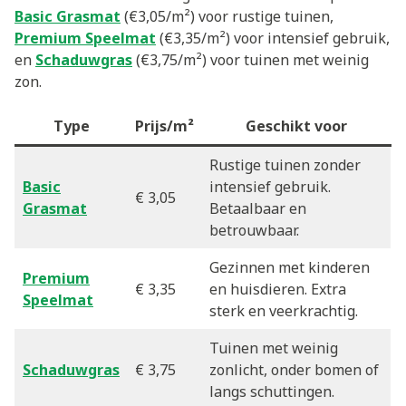
Basic Grasmat
(€3,05/m²) voor rustige tuinen,
Premium Speelmat
(€3,35/m²) voor intensief gebruik,
en
Schaduwgras
(€3,75/m²) voor tuinen met weinig
zon.
Type
Prijs/m²
Geschikt voor
Rustige tuinen zonder
Basic
intensief gebruik.
€ 3,05
Grasmat
Betaalbaar en
betrouwbaar.
Gezinnen met kinderen
Premium
€ 3,35
en huisdieren. Extra
Speelmat
sterk en veerkrachtig.
Tuinen met weinig
Schaduwgras
€ 3,75
zonlicht, onder bomen of
langs schuttingen.