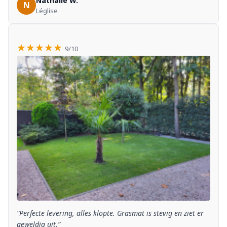
Nathalie W.
N
Léglise
★★★★★
9/10
“Perfecte levering, alles klopte. Grasmat is stevig en ziet er
geweldig uit.”