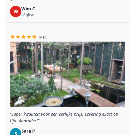
Wim C.
W
Léglise
★★★★★
9/10
“Super kwaliteit voor een eerlijke prijs. Levering exact op
tijd. Aanrader!”
Sara P.
S